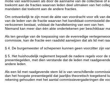
motie van wantrouwen als door de aanname van de collectieve of e
toekomt aan de fracties waarvan leden deel uitmaken van het coll
mandaten dat toekomt aan de andere fracties.
Om ontvankelijk te zijn moet de akte van voordracht voor elk van 
van de leden van de fractie waarvan het kandidaat-commissielid dee
verkozenen bestaat, volstaat de handtekening van een van hen.
Niemand kan meer dan één akte ondertekenen per beschikbaar man
Als ten gevolge van de toepassing van de evenredige vertegenwoordig
commissie, kan de fractie een raadslid aanwijzen dat als lid met r
§ 4. De burgemeester of schepenen kunnen geen voorzitter zijn 
§ 5. Het huishoudelijk reglement bepaalt de nadere regels voor de
presentiegelden, met dien verstande dat de leden met raadgevende s
andere leden.
Als een lid met raadgevende stem lid is van verschillende commissi
dan het hoogste presentiegeld dat jaarlijks theoretisch toegekend
rekening gehouden met het aantal commissievergaderingen die voor