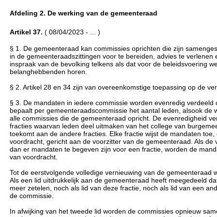
Afdeling 2. De werking van de gemeenteraad
Artikel 37.
( 08/04/2023 - ... )
§ 1. De gemeenteraad kan commissies oprichten die zijn samenges
in de gemeenteraadszittingen voor te bereiden, advies te verlenen
inspraak van de bevolking telkens als dat voor de beleidsvoering w
belanghebbenden horen.
§ 2. Artikel 28 en 34 zijn van overeenkomstige toepassing op de 
§ 3. De mandaten in iedere commissie worden evenredig verdeeld 
bepaalt per gemeenteraadscommissie het aantal leden, alsook de w
alle commissies die de gemeenteraad opricht. De evenredigheid ver
fracties waarvan leden deel uitmaken van het college van burgemee
toekomt aan de andere fracties. Elke fractie wijst de mandaten to
voordracht, gericht aan de voorzitter van de gemeenteraad. Als d
dan er mandaten te begeven zijn voor een fractie, worden de mand
van voordracht.
Tot de eerstvolgende volledige vernieuwing van de gemeenteraad wo
Als een lid uitdrukkelijk aan de gemeenteraad heeft meegedeeld dat he
meer zetelen, noch als lid van deze fractie, noch als lid van een and
de commissie.
In afwijking van het tweede lid worden de commissies opnieuw same