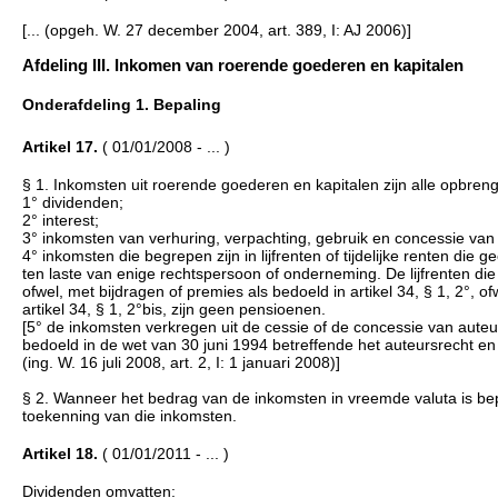
[... (opgeh. W. 27 december 2004, art. 389, I: AJ 2006)]
Afdeling III. Inkomen van roerende goederen en kapitalen
Onderafdeling 1. Bepaling
Artikel 17.
( 01/01/2008 - ... )
§ 1. Inkomsten uit roerende goederen en kapitalen zijn alle opbr
1° dividenden;
2° interest;
3° inkomsten van verhuring, verpachting, gebruik en concessie va
4° inkomsten die begrepen zijn in lijfrenten of tijdelijke renten di
ten laste van enige rechtspersoon of onderneming. De lijfrenten die
ofwel, met bijdragen of premies als bedoeld in artikel 34, § 1, 2°, 
artikel 34, § 1, 2°bis, zijn geen pensioenen.
[5° de inkomsten verkregen uit de cessie of de concessie van auteur
bedoeld in de wet van 30 juni 1994 betreffende het auteursrecht en
(ing. W. 16 juli 2008, art. 2, I: 1 januari 2008)]
§ 2. Wanneer het bedrag van de inkomsten in vreemde valuta is bepa
toekenning van die inkomsten.
Artikel 18.
( 01/01/2011 - ... )
Dividenden omvatten: