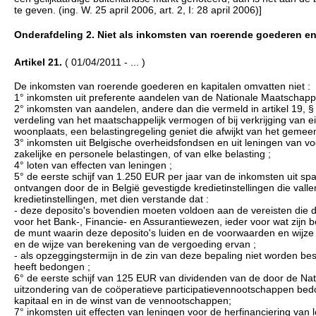
te geven. (ing. W. 25 april 2006, art. 2, I: 28 april 2006)]
Onderafdeling 2. Niet als inkomsten van roerende goederen en
Artikel 21.
( 01/04/2011 - ... )
De inkomsten van roerende goederen en kapitalen omvatten niet :
1° inkomsten uit preferente aandelen van de Nationale Maatschapp
2° inkomsten van aandelen, andere dan die vermeld in artikel 19, § 1
verdeling van het maatschappelijk vermogen of bij verkrijging van 
woonplaats, een belastingregeling geniet die afwijkt van het gemeen
3° inkomsten uit Belgische overheidsfondsen en uit leningen van voo
zakelijke en personele belastingen, of van elke belasting ;
4° loten van effecten van leningen ;
5° de eerste schijf van 1.250 EUR per jaar van de inkomsten uit sp
ontvangen door de in België gevestigde kredietinstellingen die vall
kredietinstellingen, met dien verstande dat :
- deze deposito's bovendien moeten voldoen aan de vereisten die d
voor het Bank-, Financie- en Assurantiewezen, ieder voor wat zijn be
de munt waarin deze deposito's luiden en de voorwaarden en wijze 
en de wijze van berekening van de vergoeding ervan ;
- als opzeggingstermijn in de zin van deze bepaling niet worden bes
heeft bedongen ;
6° de eerste schijf van 125 EUR van dividenden van de door de N
uitzondering van de coöperatieve participatievennootschappen bedo
kapitaal en in de winst van de vennootschappen;
7° inkomsten uit effecten van leningen voor de herfinanciering van