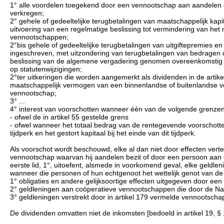
1° alle voordelen toegekend door een vennootschap aan aandelen 
verkregen;
2° gehele of gedeeltelijke terugbetalingen van maatschappelijk kapi
uitvoering van een regelmatige beslissing tot vermindering van he
vennootschappen;
2°bis gehele of gedeeltelijke terugbetalingen van uitgiftepremies e
ingeschreven, met uitzondering van terugbetalingen van bedragen di
beslissing van de algemene vergadering genomen overeenkomstig 
op statutenwijzigingen;
2°ter uitkeringen die worden aangemerkt als dividenden in de artike
maatschappelijk vermogen van een binnenlandse of buitenlandse ve
vennootschap;
3° ...
4° interest van voorschotten wanneer één van de volgende grenzen
- ofwel de in artikel 55 gestelde grens
- ofwel wanneer het totaal bedrag van de rentegevende voorschotte
tijdperk en het gestort kapitaal bij het einde van dit tijdperk.
Als voorschot wordt beschouwd, elke al dan niet door effecten vert
vennootschap waarvan hij aandelen bezit of door een persoon aan ee
eerste lid, 1°, uitoefent, alsmede in voorkomend geval, elke geldl
wanneer die personen of hun echtgenoot het wettelijk genot van de
1° obligaties en andere gelijksoortige effecten uitgegeven door e
2° geldleningen aan coöperatieve vennootschappen die door de Nat
3° geldleningen verstrekt door in artikel 179 vermelde vennootscha
De dividenden omvatten niet de inkomsten [bedoeld in artikel 19, § 1, e