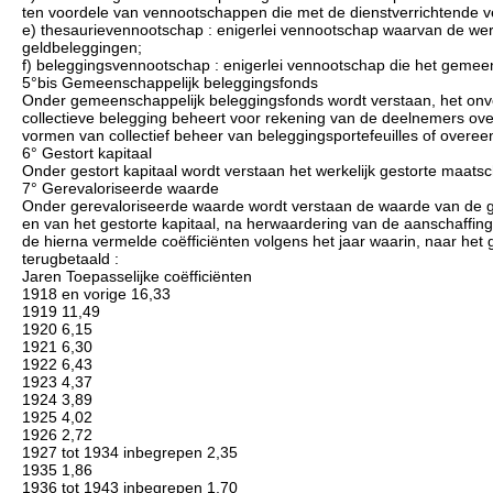
ten voordele van vennootschappen die met de dienstverrichtende 
e) thesaurievennootschap : enigerlei vennootschap waarvan de werkz
geldbeleggingen;
f) beleggingsvennootschap : enigerlei vennootschap die het gemeens
5°bis Gemeenschappelijk beleggingsfonds
Onder gemeenschappelijk beleggingsfonds wordt verstaan, het onv
collectieve belegging beheert voor rekening van de deelnemers ov
vormen van collectief beheer van beleggingsportefeuilles of overe
6° Gestort kapitaal
Onder gestort kapitaal wordt verstaan het werkelijk gestorte maatsc
7° Gerevaloriseerde waarde
Onder gerevaloriseerde waarde wordt verstaan de waarde van de 
en van het gestorte kapitaal, na herwaardering van de aanschaffin
de hierna vermelde coëfficiënten volgens het jaar waarin, naar het g
terugbetaald :
Jaren Toepasselijke coëfficiënten
1918 en vorige 16,33
1919 11,49
1920 6,15
1921 6,30
1922 6,43
1923 4,37
1924 3,89
1925 4,02
1926 2,72
1927 tot 1934 inbegrepen 2,35
1935 1,86
1936 tot 1943 inbegrepen 1,70