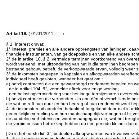
Artikel 19.
( 01/01/2011 - ... )
§ 1. Interest omvat:
1° interest, premies en alle andere opbrengsten van leningen, da
financiële instrumenten, van gelddeposito's en van elke andere sch
2° de in artikel 10, § 2, vermelde termijnen voortkomend van ov
wordt verleend, met uitzondering van het in die termijnen begrepen 
bestaand gebouw betreft, de verkoopwaarde ervan, volledig weer s
3° de inkomsten begrepen in kapitalen en afkoopwaarden vereffend b
individueel heeft gesloten, wanneer het gaat om :
a) hetzij contracten die een gewaarborgd rendement bepalen en wa
- de in artikel 104, 9°, vermelde aftrek voor enige woning;
- een belastingvermindering voor het lange termijnsparen overeenko
b) hetzij contracten die verbonden zijn aan één of verschillende b
die wat betreft hun duur en hun bedrag of hun rendementsvoet bepa
4° de inkomsten uit aandelen betaald of toegekend door niet in ar
gedeeltelijke verdeling van hun maatschappelijk vermogen of bij ve
de aandelen verbintenissen werden aangegaan die, wat het terugb
die verbintenissen betrekking hebben op een periode kleiner dan of g
[De in het eerste lid, 3°, bedoelde afkoopwaarden van levensverze
1° de afkoopwaarden bedoeld in artikel 6, derde en vierde lid, van 