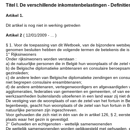
Titel I. De verschillende inkomstenbelastingen - Definitie
Artikel 1.
Dit artikel is nog niet in werking getreden
Artikel 2
( 12/01/2009 - ... )
§ 1. Voor de toepassing van dit Wetboek, van de bijzondere wetsbe
genomen besluiten hebben de volgende termen de betekenis die is be
1° Rijksinwoners
Onder rijksinwoners worden verstaan :
a) de natuurlijke personen die in België hun woonplaats of de zetel
b) de Belgische diplomatieke ambtenaren en consulaire beroepsamb
gezinsleden;
c) de andere leden van Belgische diplomatieke zendingen en consu
niet begrepen consulaire ereambtenaren;
d) de andere ambtenaren, vertegenwoordigers en afgevaardigden 
agglomeraties, federaties van gemeenten en gemeenten, of van een B
werkzaamheden buitenslands uitoefenen in een land waar zij niet d
De vestiging van de woonplaats of van de zetel van het fortuin i
tegenbewijs, geacht hun woonplaats of de zetel van hun fortuin in B
natuurlijke personen zijn ingeschreven.
Voor gehuwden die zich niet in één van de in artikel 126, § 2, eers
plaats waar het gezin is gevestigd.
2° Gehuwden en echtgenoten - wettelijk samenwonenden
De wettelijk samenwonenden worden gelijkgesteld met gehuwden, e