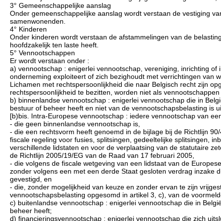
3° Gemeenschappelijke aanslag
Onder gemeenschappelijke aanslag wordt verstaan de vestiging van
samenwonenden.
4° Kinderen
Onder kinderen wordt verstaan de afstammelingen van de belastingpl
hoofdzakelijk ten laste heeft.
5° Vennootschappen
Er wordt verstaan onder :
a) vennootschap : enigerlei vennootschap, vereniging, inrichting of i
onderneming exploiteert of zich bezighoudt met verrichtingen van 
Lichamen met rechtspersoonlijkheid die naar Belgisch recht zijn o
rechtspersoonlijkheid te bezitten, worden niet als vennootschappe
b) binnenlandse vennootschap : enigerlei vennootschap die in Belgi
bestuur of beheer heeft en niet van de vennootschapsbelasting is ui
[b)bis. Intra-Europese vennootschap : iedere vennootschap van een
- die geen binnenlandse vennootschap is,
- die een rechtsvorm heeft genoemd in de bijlage bij de Richtlijn
fiscale regeling voor fusies, splitsingen, gedeeltelijke splitsingen,
verschillende lidstaten en voor de verplaatsing van de statutaire ze
de Richtlijn 2005/19/EG van de Raad van 17 februari 2005,
- die volgens de fiscale wetgeving van een lidstaat van de Europese 
zonder volgens een met een derde Staat gesloten verdrag inzake du
gevestigd, en
- die, zonder mogelijkheid van keuze en zonder ervan te zijn vrijge
vennootschapsbelasting opgesomd in artikel 3, c), van de voormelde r
c) buitenlandse vennootschap : enigerlei vennootschap die in België
beheer heeft;
d) financieringsvennootschap : enigerlei vennootschap die zich uitsl