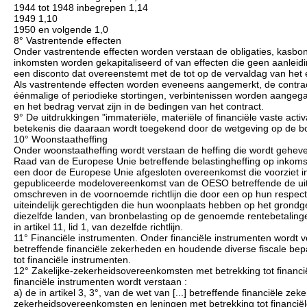
1944 tot 1948 inbegrepen 1,14
1949 1,10
1950 en volgende 1,0
8° Vastrentende effecten
Onder vastrentende effecten worden verstaan de obligaties, kasbon
inkomsten worden gekapitaliseerd of van effecten die geen aanleidi
een disconto dat overeenstemt met de tot op de vervaldag van het ef
Als vastrentende effecten worden eveneens aangemerkt, de contracte
éénmalige of periodieke stortingen, verbintenissen worden aangega
en het bedrag vervat zijn in de bedingen van het contract.
9° De uitdrukkingen "immateriële, materiële of financiële vaste acti
betekenis die daaraan wordt toegekend door de wetgeving op de 
10° Woonstaatheffing
Onder woonstaatheffing wordt verstaan de heffing die wordt geheve
Raad van de Europese Unie betreffende belastingheffing op inkomst
een door de Europese Unie afgesloten overeenkomst die voorziet in
gepubliceerde modelovereenkomst van de OESO betreffende de uitwi
omschreven in de voornoemde richtlijn die door een op hun respect
uiteindelijk gerechtigden die hun woonplaats hebben op het grondgebi
diezelfde landen, van bronbelasting op de genoemde rentebetalinge
in artikel 11, lid 1, van dezelfde richtlijn.
11° Financiële instrumenten. Onder financiële instrumenten wordt ver
betreffende financiële zekerheden en houdende diverse fiscale be
tot financiële instrumenten.
12° Zakelijke-zekerheidsovereenkomsten met betrekking tot financ
financiële instrumenten wordt verstaan :
a) de in artikel 3, 3°, van de wet van [...] betreffende financiële z
zekerheidsovereenkomsten en leningen met betrekking tot financi