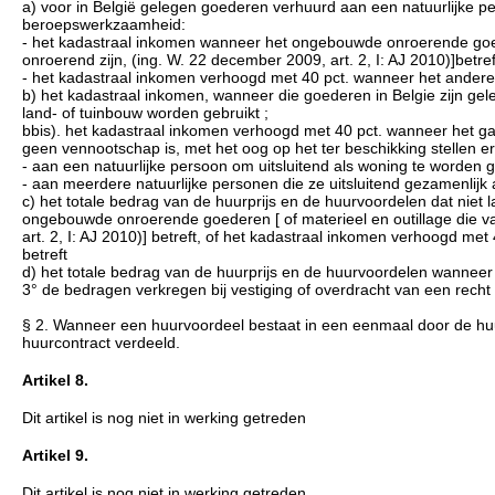
a) voor in België gelegen goederen verhuurd aan een natuurlijke per
beroepswerkzaamheid:
- het kadastraal inkomen wanneer het ongebouwde onroerende goede
onroerend zijn, (ing. W. 22 december 2009, art. 2, I: AJ 2010)]betref
- het kadastraal inkomen verhoogd met 40 pct. wanneer het andere
b) het kadastraal inkomen, wanneer die goederen in Belgie zijn ge
land- of tuinbouw worden gebruikt ;
bbis). het kadastraal inkomen verhoogd met 40 pct. wanneer het
geen vennootschap is, met het oog op het ter beschikking stellen er
- aan een natuurlijke persoon om uitsluitend als woning te worden g
- aan meerdere natuurlijke personen die ze uitsluitend gezamenlijk
c) het totale bedrag van de huurprijs en de huurvoordelen dat niet
ongebouwde onroerende goederen [ of materieel en outillage die v
art. 2, I: AJ 2010)] betreft, of het kadastraal inkomen verhoogd 
betreft
d) het totale bedrag van de huurprijs en de huurvoordelen wanneer 
3° de bedragen verkregen bij vestiging of overdracht van een recht 
§ 2. Wanneer een huurvoordeel bestaat in een eenmaal door de huu
huurcontract verdeeld.
Artikel 8.
Dit artikel is nog niet in werking getreden
Artikel 9.
Dit artikel is nog niet in werking getreden