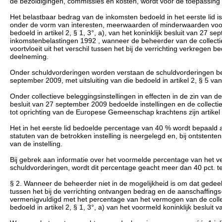
de bezoldigingen, commissies en kosten, wordt voor de toepassing v
Het belastbaar bedrag van de inkomsten bedoeld in het eerste lid is
onder de vorm van interesten, meerwaarden of minderwaarden voor
bedoeld in artikel 2, § 1, 3°, a), van het koninklijk besluit van 27 
inkomstenbelastingen 1992 , wanneer de beheerder van de collectieve
voortvloeit uit het verschil tussen het bij de verrichting verkrege
deelneming.
Onder schuldvorderingen worden verstaan de schuldvorderingen bedoel
september 2009, met uitsluiting van die bedoeld in artikel 2, § 5 van 
Onder collectieve beleggingsinstellingen in effecten in de zin van de
besluit van 27 september 2009 bedoelde instellingen en de collecti
tot oprichting van de Europese Gemeenschap krachtens zijn artikel 
Het in het eerste lid bedoelde percentage van 40 % wordt bepaald a
statuten van de betrokken instelling is neergelegd en, bij ontstente
van de instelling.
Bij gebrek aan informatie over het voormelde percentage van het ver
schuldvorderingen, wordt dit percentage geacht meer dan 40 pct. t
§ 2. Wanneer de beheerder niet in de mogelijkheid is om dat gedeelt
tussen het bij de verrichting ontvangen bedrag en de aanschaffin
vermenigvuldigd met het percentage van het vermogen van de collect
bedoeld in artikel 2, § 1, 3°, a) van het voormeld koninklijk besluit