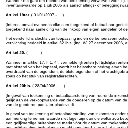
Wanneer het gaat om rechten van deelneming verworven vóór 1 juli
inventariswaarde op 1 juli 2005 als aanschaffings- of beleggingsw
Artikel 19ter.
( 01/01/2007 - ... )
[Interest omvat eveneens elke som toegekend of betaalbaar gestel
toegekend naar aanleiding van de inkoop van eigen aandelen of de 
Het eerste lid is slechts van toepassing indien de beheersvennootsc
verplichting bedoeld in artikel 321bis. (ing. W. 27 december 2006, ar
Artikel 20.
( ... - ... )
Wanneer in artikel 17, § 1, 4°, vermelde lijfrenten [of tijdelijke rente
met afstand van het kapitaal, wordt het belastbare bedrag ervan beper
overdracht van de eigendom, de blote eigendom of het vruchtgebru
zoals op het stuk van registratierechten.
Artikel 20bis.
( 28/04/2006 - ... )
[In geval van toekenning of betaalbaarstelling van roerende inkom
gelijk aan de verkoopwaarde van de goederen op de datum van de to
van de goederen pas later plaatsvindt.
In geval van toekenning of betaalbaarstelling van inkomsten onder d
aanmerking te nemen waarde niet lager zijn dan die welke zou bepaal
een gelijkaardige buitenlandse markt vóór de datum van toekenning o
een gelijkaardige buitenlandse markt genoteerd, dan is het aan de 