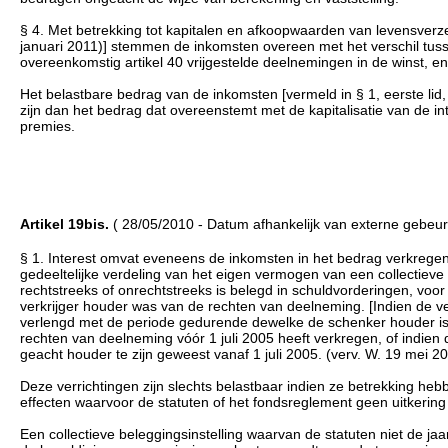
§ 4. Met betrekking tot kapitalen en afkoopwaarden van levensverzeker
januari 2011)] stemmen de inkomsten overeen met het verschil tuss
overeenkomstig artikel 40 vrijgestelde deelnemingen in de winst, en,
Het belastbare bedrag van de inkomsten [vermeld in § 1, eerste lid, 3°
zijn dan het bedrag dat overeenstemt met de kapitalisatie van de in
premies.
Artikel 19bis.
( 28/05/2010 - Datum afhankelijk van externe gebeur
§ 1. Interest omvat eveneens de inkomsten in het bedrag verkregen
gedeeltelijke verdeling van het eigen vermogen van een collectiev
rechtstreeks of onrechtstreeks is belegd in schuldvorderingen, v
verkrijger houder was van de rechten van deelneming. [Indien de v
verlengd met de periode gedurende dewelke de schenker houder is 
rechten van deelneming vóór 1 juli 2005 heeft verkregen, of indien 
geacht houder te zijn geweest vanaf 1 juli 2005. (verv. W. 19 mei 201
Deze verrichtingen zijn slechts belastbaar indien ze betrekking heb
effecten waarvoor de statuten of het fondsreglement geen uitkering
Een collectieve beleggingsinstelling waarvan de statuten niet de jaa