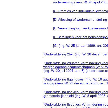
onderneming (verv. W. 28 april 2003,
[C. Premies van individuele levensv
[D. Aflossing of wedersamenstelling
[E. Verwerving van werkgeversaande
[F. Betalingen voor het pensioenspa
[G. (ing. W. 25 januari 1999, art. 20
[Onderafdeling 2ter. (ing. W. 28 december 
[Onderafdeling 2quater. Vermindering voor 
werkgelegenheidsagentschappen (verv. W. 
(ing. W. 20 juli 2001, art. 8)][andere dan
[Onderafdeling IIquinquies. (ing. W. 10 a
woning (verv. W. 23 december 2009, art. 1
[Onderafdeling IIsexies. Vermindering voo
grootstedelijk beleid (ing. W. 8 april 2003, 
[Onderafdeling IIsepties. Vermindering vo