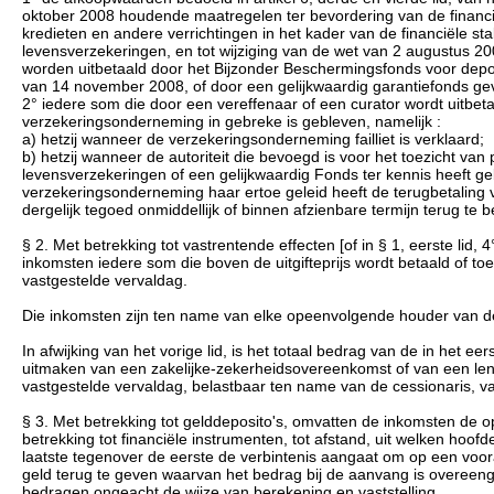
oktober 2008 houdende maatregelen ter bevordering van de financiële
kredieten en andere verrichtingen in het kader van de financiële sta
levensverzekeringen, en tot wijziging van de wet van 2 augustus 200
worden uitbetaald door het Bijzonder Beschermingsfonds voor depos
van 14 november 2008, of door een gelijkwaardig garantiefonds ge
2° iedere som die door een vereffenaar of een curator wordt uitbe
verzekeringsonderneming in gebreke is gebleven, namelijk :
a) hetzij wanneer de verzekeringsonderneming failliet is verklaard;
b) hetzij wanneer de autoriteit die bevoegd is voor het toezicht va
levensverzekeringen of een gelijkwaardig Fonds ter kennis heeft geb
verzekeringsonderneming haar ertoe geleid heeft de terugbetaling 
dergelijk tegoed onmiddellijk of binnen afzienbare termijn terug te bet
§ 2. Met betrekking tot vastrentende effecten [of in § 1, eerste lid, 
inkomsten iedere som die boven de uitgifteprijs wordt betaald of t
vastgestelde vervaldag.
Die inkomsten zijn ten name van elke opeenvolgende houder van de e
In afwijking van het vorige lid, is het totaal bedrag van de in het e
uitmaken van een zakelijke-zekerheidsovereenkomst of van een lenin
vastgestelde vervaldag, belastbaar ten name van de cessionaris, 
§ 3. Met betrekking tot gelddeposito's, omvatten de inkomsten de o
betrekking tot financiële instrumenten, tot afstand, uit welken hoof
laatste tegenover de eerste de verbintenis aangaat om op een v
geld terug te geven waarvan het bedrag bij de aanvang is overee
bedragen ongeacht de wijze van berekening en vaststelling.