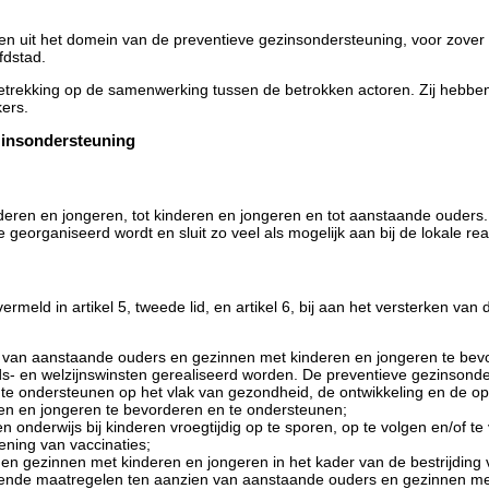
en uit het domein van de preventieve gezinsondersteuning, voor zover
fdstad.
trekking op de samenwerking tussen de betrokken actoren. Zij hebben
kers.
ezinsondersteuning
eren en jongeren, tot kinderen en jongeren en tot aanstaande ouders. He
eorganiseerd wordt en sluit zo veel als mogelijk aan bij de lokale reali
rmeld in artikel 5, tweede lid, en artikel 6, bij aan het versterken v
n van aanstaande ouders en gezinnen met kinderen en jongeren te bev
- en welzijnswinsten gerealiseerd worden. De preventieve gezinsonder
te ondersteunen op het vlak van gezondheid, de ontwikkeling en de o
en en jongeren te bevorderen en te ondersteunen;
 onderwijs bij kinderen vroegtijdig op te sporen, op te volgen en/of te 
ening van vaccinaties;
en gezinnen met kinderen en jongeren in het kader van de bestrijding
nende maatregelen ten aanzien van aanstaande ouders en gezinnen met