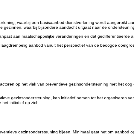
rlening, waarbij een basisaanbod dienstverlening wordt aangereikt aan
e gezinnen, waarbij bijzondere aandacht uitgaat naar de ondersteuni
past aan maatschappelijke veranderingen en dat gedifferentieerde ant
n laagdrempelig aanbod vanuit het perspectief van de beoogde doelgro
toren op het vlak van preventieve gezinsondersteuning met het oog op 
entieve gezinsondersteuning, kan initiatief nemen tot het organiseren va
het initiatief op zich.
reventieve gezinsondersteuning bijeen. Minimaal gaat het om aanbod o