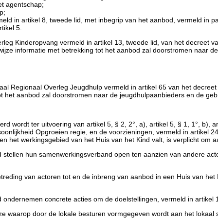
et agentschap;
p;
 in artikel 8, tweede lid, met inbegrip van het aanbod, vermeld in para
tikel 5.
leg Kinderopvang vermeld in artikel 13, tweede lid, van het decreet 
e wijze informatie met betrekking tot het aanbod zal doorstromen naa
al Regionaal Overleg Jeugdhulp vermeld in artikel 65 van het decreet v
 tot het aanbod zal doorstromen naar de jeugdhulpaanbieders en de gebr
ordt ter uitvoering van artikel 5, § 2, 2°, a), artikel 5, § 1, 1°, b), ar
oonlijkheid Opgroeien regie, en de voorzieningen, vermeld in artikel 24
het werkingsgebied van het Huis van het Kind valt, is verplicht om aa
 stellen hun samenwerkingsverband open ten aanzien van andere actor
reding van actoren tot en de inbreng van aanbod in een Huis van het 
ndernemen concrete acties om de doelstellingen, vermeld in artikel 10
jze waarop door de lokale besturen vormgegeven wordt aan het lokaal s