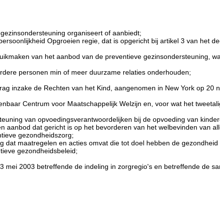
e gezinsondersteuning organiseert of aanbiedt;
rsoonlijkheid Opgroeien regie, dat is opgericht bij artikel 3 van het dec
gebruikmaken van het aanbod van de preventieve gezinsondersteuning, 
erdere personen min of meer duurzame relaties onderhouden;
Verdrag inzake de Rechten van het Kind, aangenomen in New York op 20
enbaar Centrum voor Maatschappelijk Welzijn en, voor wat het tweetal
euning van opvoedingsverantwoordelijken bij de opvoeding van kinder
en aanbod dat gericht is op het bevorderen van het welbevinden van a
ntieve gezondheidszorg;
 dat maatregelen en acties omvat die tot doel hebben de gezondheid t
tieve gezondheidsbeleid;
an 23 mei 2003 betreffende de indeling in zorgregio's en betreffende 