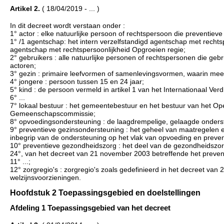
Artikel 2.
( 18/04/2019 - ... )
In dit decreet wordt verstaan onder :
1° actor : elke natuurlijke persoon of rechtspersoon die preventiev
1° /1 agentschap: het intern verzelfstandigd agentschap met rechtspe
agentschap met rechtspersoonlijkheid Opgroeien regie;
2° gebruikers : alle natuurlijke personen of rechtspersonen die 
actoren;
3° gezin : primaire leefvormen of samenlevingsvormen, waarin me
4° jongere : persoon tussen 15 en 24 jaar;
5° kind : de persoon vermeld in artikel 1 van het Internationaal 
6° ...
7° lokaal bestuur : het gemeentebestuur en het bestuur van het Op
Gemeenschapscommissie;
8° opvoedingsondersteuning : de laagdrempelige, gelaagde onderst
9° preventieve gezinsondersteuning : het geheel van maatregelen 
inbegrip van de ondersteuning op het vlak van opvoeding en preve
10° preventieve gezondheidszorg : het deel van de gezondheidszorg
24°, van het decreet van 21 november 2003 betreffende het preven
11° ...;
12° zorgregio's : zorgregio's zoals gedefinieerd in het decreet v
welzijnsvoorzieningen.
Hoofdstuk 2 Toepassingsgebied en doelstellingen
Afdeling 1 Toepassingsgebied van het decreet