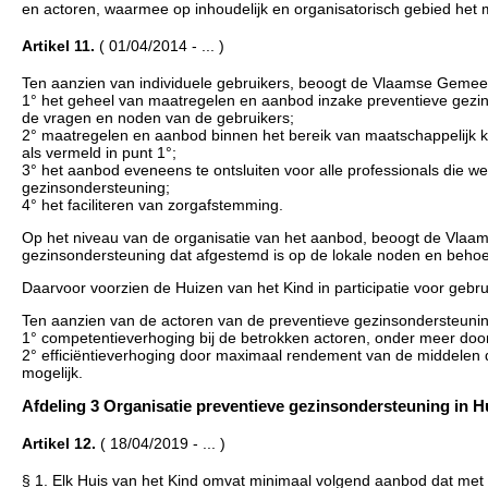
en actoren, waarmee op inhoudelijk en organisatorisch gebied het 
Artikel 11.
( 01/04/2014 - ... )
Ten aanzien van individuele gebruikers, beoogt de Vlaamse Gemeen
1° het geheel van maatregelen en aanbod inzake preventieve gezin
de vragen en noden van de gebruikers;
2° maatregelen en aanbod binnen het bereik van maatschappelijk k
als vermeld in punt 1°;
3° het aanbod eveneens te ontsluiten voor alle professionals die
gezinsondersteuning;
4° het faciliteren van zorgafstemming.
Op het niveau van de organisatie van het aanbod, beoogt de Vlaa
gezinsondersteuning dat afgestemd is op de lokale noden en behoe
Daarvoor voorzien de Huizen van het Kind in participatie voor gebru
Ten aanzien van de actoren van de preventieve gezinsondersteuning
1° competentieverhoging bij de betrokken actoren, onder meer door 
2° efficiëntieverhoging door maximaal rendement van de middelen d
mogelijk.
Afdeling 3 Organisatie preventieve gezinsondersteuning in H
Artikel 12.
( 18/04/2019 - ... )
§ 1. Elk Huis van het Kind omvat minimaal volgend aanbod dat me