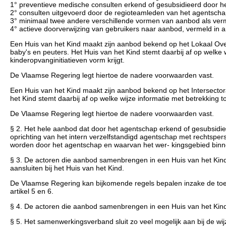
1° preventieve medische consulten erkend of gesubsidieerd door h
2° consulten uitgevoerd door de regioteamleden van het agentscha
3° minimaal twee andere verschillende vormen van aanbod als vermeld
4° actieve doorverwijzing van gebruikers naar aanbod, vermeld in ar
Een Huis van het Kind maakt zijn aanbod bekend op het Lokaal Over
baby's en peuters. Het Huis van het Kind stemt daarbij af op welk
kinderopvanginitiatieven vorm krijgt.
De Vlaamse Regering legt hiertoe de nadere voorwaarden vast.
Een Huis van het Kind maakt zijn aanbod bekend op het Intersectora
het Kind stemt daarbij af op welke wijze informatie met betrekking
De Vlaamse Regering legt hiertoe de nadere voorwaarden vast.
§ 2. Het hele aanbod dat door het agentschap erkend of gesubsidieerd w
oprichting van het intern verzelfstandigd agentschap met rechtspers
worden door het agentschap en waarvan het wer- kingsgebied binnen 
§ 3. De actoren die aanbod samenbrengen in een Huis van het Kind
aansluiten bij het Huis van het Kind.
De Vlaamse Regering kan bijkomende regels bepalen inzake de toet
artikel 5 en 6.
§ 4. De actoren die aanbod samenbrengen in een Huis van het Kind o
§ 5. Het samenwerkingsverband sluit zo veel mogelijk aan bij de wi