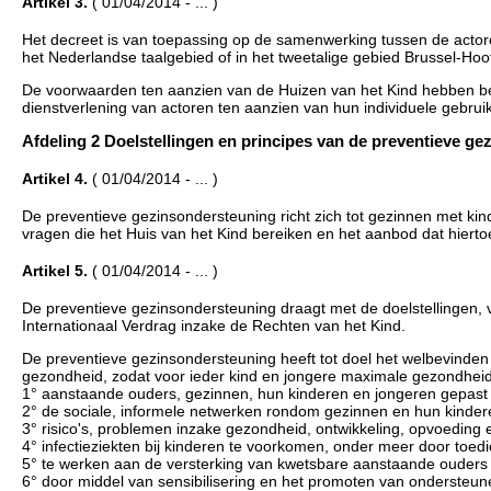
Artikel 3.
( 01/04/2014 - ... )
Het decreet is van toepassing op de samenwerking tussen de actor
het Nederlandse taalgebied of in het tweetalige gebied Brussel-Hoo
De voorwaarden ten aanzien van de Huizen van het Kind hebben be
dienstverlening van actoren ten aanzien van hun individuele gebrui
Afdeling 2 Doelstellingen en principes van de preventieve g
Artikel 4.
( 01/04/2014 - ... )
De preventieve gezinsondersteuning richt zich tot gezinnen met kind
vragen die het Huis van het Kind bereiken en het aanbod dat hiertoe g
Artikel 5.
( 01/04/2014 - ... )
De preventieve gezinsondersteuning draagt met de doelstellingen, ve
Internationaal Verdrag inzake de Rechten van het Kind.
De preventieve gezinsondersteuning heeft tot doel het welbevinde
gezondheid, zodat voor ieder kind en jongere maximale gezondheids
1° aanstaande ouders, gezinnen, hun kinderen en jongeren gepast 
2° de sociale, informele netwerken rondom gezinnen en hun kinder
3° risico's, problemen inzake gezondheid, ontwikkeling, opvoeding en
4° infectieziekten bij kinderen te voorkomen, onder meer door toedi
5° te werken aan de versterking van kwetsbare aanstaande ouders 
6° door middel van sensibilisering en het promoten van ondersteu