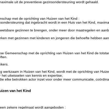
maximale uit de preventieve gezinsondersteuning wordt gehaald.
schap met de oprichting van Huizen van het Kind :
sondersteuning dat ingebracht wordt in een Huis van het Kind, maxima
wetsbare gezinnen te brengen, onder meer door maatregelen en aanbod
 werken met gezinnen met kinderen en jongeren die behoefte hebben aa
mse Gemeenschap met de oprichting van Huizen van het Kind de totst
ften.
ikers.
 werkzaam in Huizen van het Kind, wordt met de oprichting van Huizen
het uitwisselen van kennis en expertise;
ie elke betrokken actor inzet voor onder meer communicatie, coördinat
uizen van het Kind
t een zekere regelmaat wordt aangeboden :