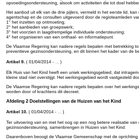
opvoedingsondersteuning, alsook om activiteiten die tot doel hebb
Het aanbod uit elk van de drie pijlers, vermeld in het eerste lid,
agentschap en de consulten uitgevoerd door de regioteamleden va
1° het inzetten op ontmoeting;
2° het aanbieden van groepswerk;
3° het voorzien in laagdrempelige individuele ondersteuning;
4° het organiseren van een onthaal- en informatiepunt.
De Vlaamse Regering kan nadere regels bepalen met betrekking tot
preventieve gezinsondersteuning, en dit binnen het kader van de b
Artikel 9.
( 01/04/2014 - ... )
Elk Huis van het Kind heeft een uniek werkingsgebied, dat intragem
kleine stad niet overstijgt. Het werkingsgebied wordt vastgesteld d
De Vlaamse Regering kan nadere regels bepalen over het werkingsg
worden door of krachtens dit decreet.
Afdeling 2 Doelstellingen van de Huizen van het Kind
Artikel 10.
( 01/04/2014 - ... )
Ter uitvoering van en met het oog op een nog betere realisatie van
gezinsondersteuning, samenbrengen in Huizen van het Kind.
Daarenboven beoogt de Vlaamse Gemeenschap met de oprichting van