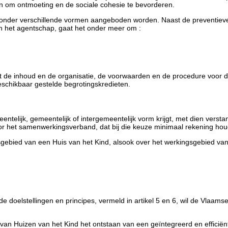
en om ontmoeting en de sociale cohesie te bevorderen.
 kan onder verschillende vormen aangeboden worden. Naast de preventie
n het agentschap, gaat het onder meer om :
 de inhoud en de organisatie, de voorwaarden en de procedure voor d
eschikbaar gestelde begrotingskredieten.
eentelijk, gemeentelijk of intergemeentelijk vorm krijgt, met dien ver
oor het samenwerkingsverband, dat bij die keuze minimaal rekening houdt
ebied van een Huis van het Kind, alsook over het werkingsgebied van 
 de doelstellingen en principes, vermeld in artikel 5 en 6, wil de Vla
 Huizen van het Kind het ontstaan van een geïntegreerd en efficiënt