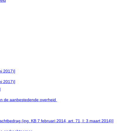
eid
ni 2017)]
ni 2017)]
d
an de aanbestedende overheid
htbedrag (ing. KB 7 februari 2014, art. 71, I: 3 maart 2014)]