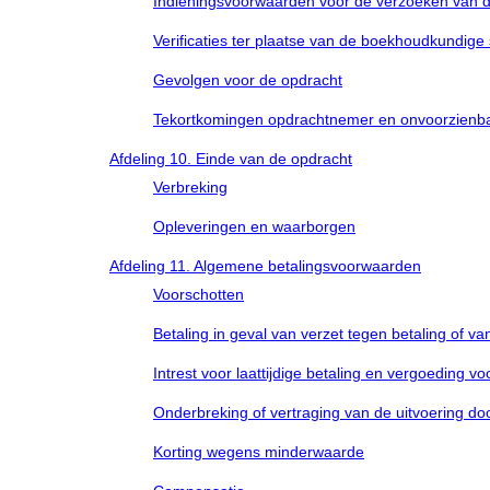
Indieningsvoorwaarden voor de verzoeken van 
Verificaties ter plaatse van de boekhoudkundige
Gevolgen voor de opdracht
Tekortkomingen opdrachtnemer en onvoorzienb
Afdeling 10. Einde van de opdracht
Verbreking
Opleveringen en waarborgen
Afdeling 11. Algemene betalingsvoorwaarden
Voorschotten
Betaling in geval van verzet tegen betaling of v
Intrest voor laattijdige betaling en vergoeding v
Onderbreking of vertraging van de uitvoering d
Korting wegens minderwaarde