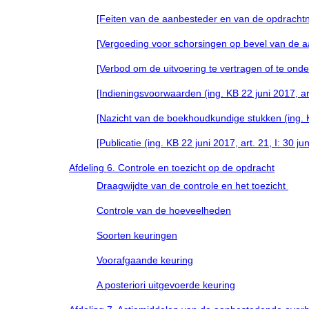
[Feiten van de aanbesteder en van de opdrachtnem
[Vergoeding voor schorsingen op bevel van de aanb
[Verbod om de uitvoering te vertragen of te onder
[Indieningsvoorwaarden (ing. KB 22 juni 2017, art
[Nazicht van de boekhoudkundige stukken (ing. KB
[Publicatie (ing. KB 22 juni 2017, art. 21, I: 30 ju
Afdeling 6. Controle en toezicht op de opdracht
Draagwijdte van de controle en het toezicht
Controle van de hoeveelheden
Soorten keuringen
Voorafgaande keuring
A posteriori uitgevoerde keuring