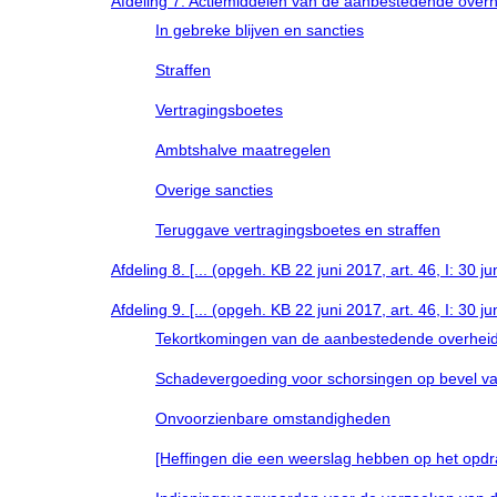
Afdeling 7. Actiemiddelen van de aanbestedende overh
In gebreke blijven en sancties
Straffen
Vertragingsboetes
Ambtshalve maatregelen
Overige sancties
Teruggave vertragingsboetes en straffen
Afdeling 8. [... (opgeh. KB 22 juni 2017, art. 46, I: 30 ju
Afdeling 9. [... (opgeh. KB 22 juni 2017, art. 46, I: 30 ju
Tekortkomingen van de aanbestedende overhei
Schadevergoeding voor schorsingen op bevel v
Onvoorzienbare omstandigheden
[Heffingen die een weerslag hebben op het opdrac