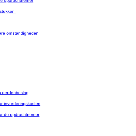
de opdrachtnemer
 stukken
are omstandigheden
an derdenbeslag
oor invorderingskosten
oor de opdrachtnemer