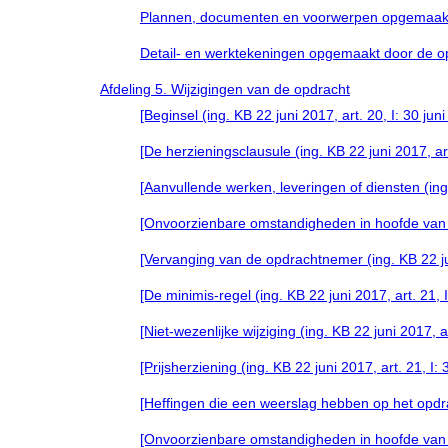
Plannen, documenten en voorwerpen opgemaakt
Detail- en werktekeningen opgemaakt door de 
Afdeling 5. Wijzigingen van de opdracht
[Beginsel (ing. KB 22 juni 2017, art. 20, I: 30 jun
[De herzieningsclausule (ing. KB 22 juni 2017, art
[Aanvullende werken, leveringen of diensten (ing. 
[Onvoorzienbare omstandigheden in hoofde van de
[Vervanging van de opdrachtnemer (ing. KB 22 juni
[De minimis-regel (ing. KB 22 juni 2017, art. 21, I
[Niet-wezenlijke wijziging (ing. KB 22 juni 2017, ar
[Prijsherziening (ing. KB 22 juni 2017, art. 21, I: 
[Heffingen die een weerslag hebben op het opdrac
[Onvoorzienbare omstandigheden in hoofde van de